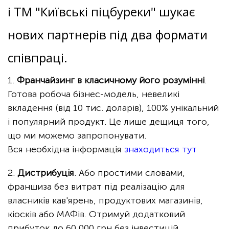
і ТМ "Київські піцбуреки" шукає
нових партнерів під два формати
співпраці.
1.
Франчайзинг в класичному його розумінні
.
Готова робоча бізнес-модель, невеликі
вкладення (від 10 тис. доларів), 100% унікальний
і популярний продукт. Це лише дещиця того,
що ми можемо запропонувати.
Вся необхідна інформація
знаходиться тут
2.
Дистрибуція
. Або простими словами,
франшиза без витрат під реалізацію для
власників кав'ярень, продуктових магазинів,
кіосків або МАФів. Отримуй додатковий
прибуток до 60 000 грн без інвестицій,