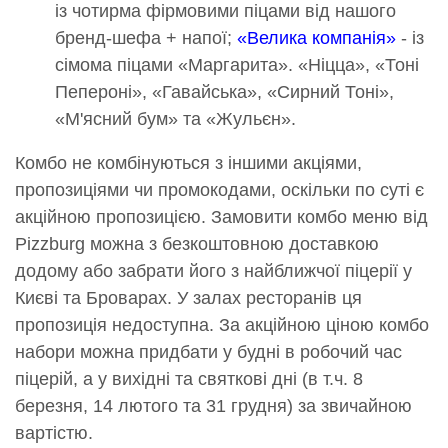
із чотирма фірмовими піцами від нашого
бренд-шефа + напої;
«Велика компанія»
- із
сімома піцами «Маргарита». «Ніцца», «Тоні
Пепероні», «Гавайська», «Сирний Тоні»,
«М'ясний бум» та «Жульєн».
Комбо не комбінуються з іншими акціями,
пропозиціями чи промокодами, оскільки по суті є
акційною пропозицією. Замовити комбо меню від
Pizzburg можна з безкоштовною доставкою
додому або забрати його з найближчої піцерії у
Києві та Броварах. У залах ресторанів ця
пропозиція недоступна. За акційною ціною комбо
набори можна придбати у будні в робочий час
піцерій, а у вихідні та святкові дні (в т.ч. 8
березня, 14 лютого та 31 грудня) за звичайною
вартістю.