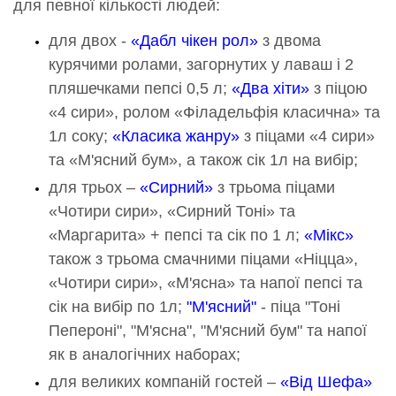
для певної кількості людей:
для двох -
«Дабл чікен рол»
з двома
курячими ролами, загорнутих у лаваш і 2
пляшечками пепсі 0,5 л;
«Два хіти»
з піцою
«4 сири», ролом «Філадельфія класична» та
1л соку;
«Класика жанру»
з піцами «4 сири»
та «М'ясний бум», а також сік 1л на вибір;
для трьох –
«Сирний»
з трьома піцами
«Чотири сири», «Сирний Тоні» та
«Маргарита» + пепсі та сік по 1 л;
«Мікс»
також з трьома смачними піцами «Ніцца»,
«Чотири сири», «М'ясна» та напої пепсі та
сік на вибір по 1л;
"М'ясний"
- піца "Тоні
Пепероні", "М'ясна", "М'ясний бум" та напої
як в аналогічних наборах;
для великих компаній гостей –
«Від Шефа»