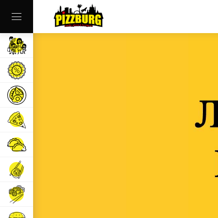
Наші заклади
Комбо меню
Сніданки
Піца
Піцоне та Піцбуреки
Суші та роли
Суші сети