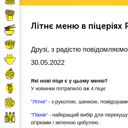
Бургери
Гарячі закуски
Літнє меню в піцеріях 
Гарячі страви
Салати
Друзі, з радістю повідомляємо
Супи
30.05.2022
Десерти
Які нові піци є у цьому меню?
У новинки потрапило аж 4 піци:
Напої
"Літня"
- з руколою, шинкою, помідорам
Пиво
"Пікнік"
- найкращий вибір для перекушу
Алкогольні напої
огірками і зеленою цибулею.