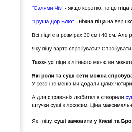
"Салями Чіз"
- якщо коротко, то це
піца
в
"Груша Дор Блю"
-
ніжна піца
на вершков
Всі піци є в розмірах 30 см і 40 см. Але
Яку піцу варто спробувати? Спробувати в
Також усі піци з літнього меню ви может
Які роли та суші-сети можна спробув
У сезонне меню ми додали цілих чотири 
А для справжніх любителів створили
су
штучки суші з лососем. Ціна максимально
Як і піцу,
суші замовити у Києві та Бр