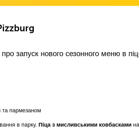
Pizzburg
 про запуск нового сезонного меню в піце
и та пармезаном
вання в парку.
Піца з мисливськими ковбасками
на