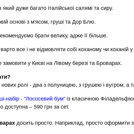
 який дуже багато італійської салямі та сиру.
ій основі з м'ясом, груші та Дор Блю.
 рекомендуємо брати велику, адже її більше.
арто все і не відмовляти собі коханому чи коханій у 
е замовити у Києві на Лівому березі та Броварах.
ати?
нових ролі - два з полуницею, з грушею і вугром, а 
ші-набір - "Лососевий бум"
із класичною Філадельфією
 доступна – 590 грн за сет.
оварах
досить просто. Наприклад, просто оформити з