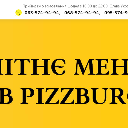
Приймаємо замовлення щодня з 10:00 до 22:00. Слава Укра
063-574-94-94;
068-574-94-94;
095-574-9