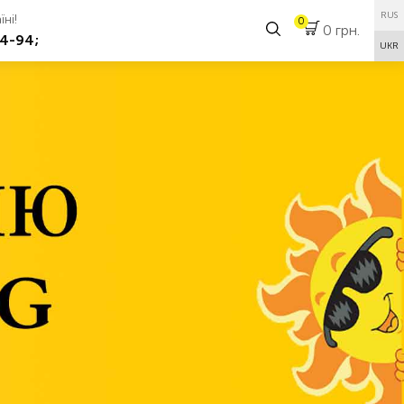
RUS
їні!
0
0 грн.
4-94;
UKR