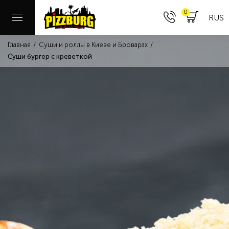
0
RUS
Главная
Суши и роллы в Киеве и Броварах
Суши бургер с креветкой