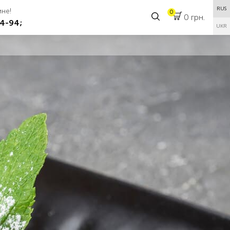
RUS
аине!
0
0 грн.
4-94;
UKR