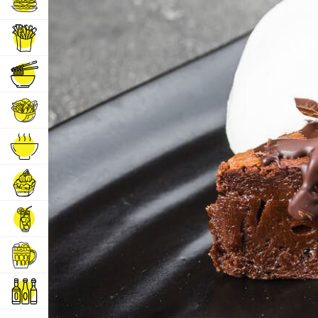
Бургеры
Горячие закуски
Горячие блюда
Салаты
Супы
Десерты
Напитки
Пиво
Алкогольные напитки