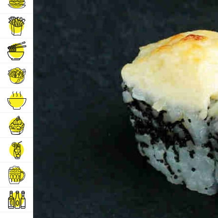
Бургеры
Горячие закуски
Горячие блюда
Салаты
Супы
Десерты
Напитки
Пиво
Алкогольные напитки