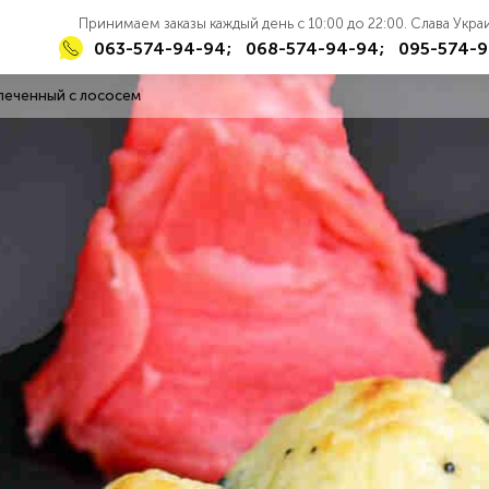
Принимаем заказы каждый день с 10:00 до 22:00. Слава Укр
063-574-94-94;
068-574-94-94;
095-574-9
апеченный с лососем