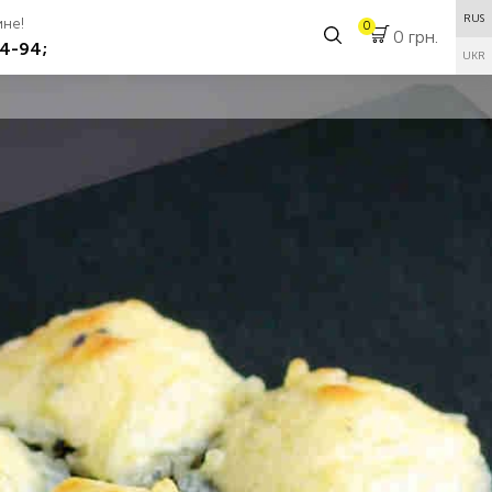
RUS
аине!
0
0 грн.
4-94;
UKR