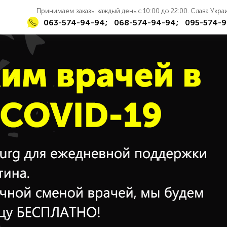
Принимаем заказы каждый день с 10:00 до 22:00. Слава Укр
063-574-94-94;
068-574-94-94;
095-574-9