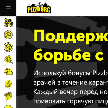
Наши заведения
Комбо меню
Завтраки
Пицца
Пиццоне и Пиццбуреки
Суши и роллы
Суши сеты