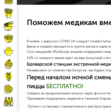
Бургеры
Горячие закуски
Поможем медикам вме
Горячие блюда
Салаты
В войне с вирусом COVID-19 следует позаботиться
Врачи и медики находятся в группе риска и одни 
Супы
Сеть пиццерий «Pizzburg» решила поддержать медик
10% от каждого заказа идет на ваш бонусный сче
Броварской станции экстренной мед
Десерты
Независимо от количества бонусов, мы будем по
Перед началом ночной смены 
Напитки
пиццы
БЕСПЛАТНО!
⠀
Пиво
Следить за предложением можно через фотоотче
Призываем поддержать медиков в тяжелой борьбе 
Алкогольные напитки
Путем к остановке стремительного распростране