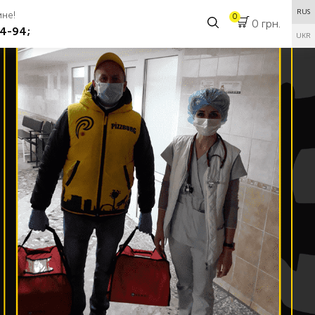
RUS
аине!
0
0 грн.
4-94;
UKR