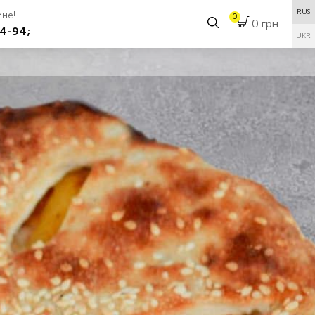
RUS
аине!
0
0 грн.
4-94;
UKR