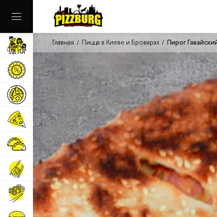
Главная
Пицца в Киеве и Броварах
Пирог Гавайски
Наши заведения
Комбо меню
Завтраки
Пицца
Пиццоне и Пиццбуреки
Суши и роллы
Суши сеты