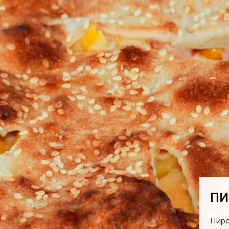
ПИ
Пиро