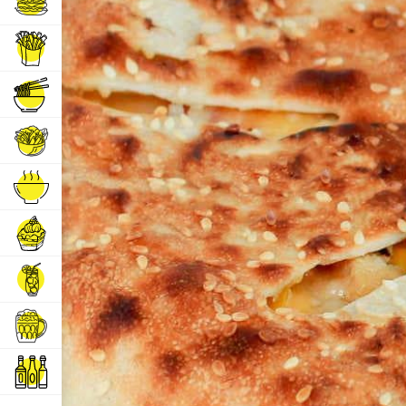
Бургеры
Горячие закуски
Горячие блюда
Салаты
Супы
Десерты
Напитки
Пиво
Алкогольные напитки