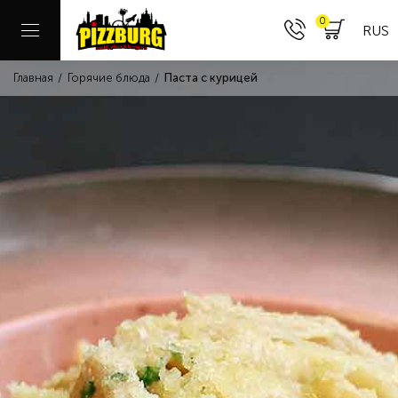
0
RUS
Главная
Горячие блюда
Паста с курицей