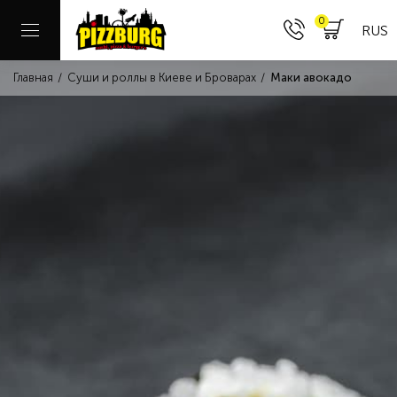
0
RUS
Главная
Суши и роллы в Киеве и Броварах
Маки авокадо